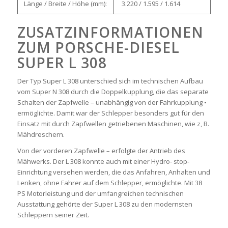
Länge / Breite / Höhe (mm):
3.220 / 1.595 / 1.614
ZUSATZINFORMATIONEN
ZUM PORSCHE-DIESEL
SUPER L 308
Der Typ Super L 308 unterschied sich im technischen Aufbau
vom Super N 308 durch die Doppelkupplung, die das separate
Schalten der Zapfwelle – unabhängig von der Fahrkupplung •
ermöglichte. Damit war der Schlepper besonders gut für den
Einsatz mit durch Zapfwellen getriebenen Maschinen, wie z, B.
Mähdreschern.
Von der vorderen Zapfwelle – erfolgte der Antrieb des
Mähwerks. Der L 308 konnte auch mit einer Hydro- stop-
Einrichtung versehen werden, die das Anfahren, Anhalten und
Lenken, ohne Fahrer auf dem Schlepper, ermöglichte. Mit 38
PS Motorleistung und der umfangreichen technischen
Ausstattung gehörte der Super L 308 zu den modernsten
Schleppern seiner Zeit.