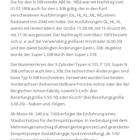
Die für den N 308 erteilte ABE Nr. 1856 war mit Nachtrag vom
01.07,1958 auch für den L 308 gültig, der in den fünf
verschiedenen Ausführungen (GL, HL, KL, ML, WL) einen
Radstand von 2040 mm hatte. Die Ausführungen GL, HL, KL
waren mit Hinterrädern der Größe 11-28, ML mit 13-30 und WL
mit 11-36 ausgerüstet. Der Nachtrag IV vom März 1959 bezieht
sich u. a. auf die Verwendung größerer Fronträder (6.00-20)
und der damit bedingten Änderungen beim L 308. Abgelöst
wurde der Super L 308 durch den Super L 318.
Der Nummernkreis der 3-Zylinder-Typen A 133, P 133, Super N
308 umfasst auch den L 308. Die technischen Änderungen sind
beim Typ N 308 beschrieben. Verwendet wurden bei beiden
Vorderachsen (höhenverstellbare Porsche-Achse oder die der
Bergischen Achsenfabrik), sowohl 5-Loch- (bei
Bereifungsgröße 5-50-16) oder 6-Loch“ (bei Bereifungsgröße
6.00-20) – Naben und -Felgen.
Ab Motor-Nr. 340 (ca. 7/60) erfolgte die Einführung eines
Staubschutzes für die Einspritzpumpe, in Verbindung mit dem
Mehrmengenanschlag (Füllmengenbegrenzer) und geänderter
Einspritzpumpe (lastabhängige Spritzverstellung), ab 1/62