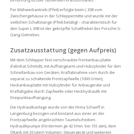
Einführung 60 Liter fassenden Kraftstofftanks.
Per Mähwerkantrieb (Pfeil) erfolgte beim L 308 vom
Zwischengehäuse in der Schleppermitte und wurde mit der
seitlichen Schaltstange (Pfeil) betätigt – charakteristisch für
den Super L 308 ist der gekröpfte Schalthebel des Porsche-S-
Gang-Getriebes
Zusatzausstattung (gegen Aufpreis)
Mit dem Schlepper fest verschraubte Frontanbau platte
(Fabrikat Schmidt), mit Aufhängearm und Hubzylinder für den
Schnellanbau von Geräten; Kraftabnahme vorn durch die
separat zu schaltende Frontzapfwelle (1000 U/min);
Heckanbauplatte mit Hubzylinder für Anbaugeräte und
Kraftabgabe durch Zapfwelle oder Heckhydraulik mit
Dreipunktaufhängung.
Die Hydraulikanlage wurde von der Firma Schaeff in
Langenburg bezogen und bestand aus einer an der
Frontzapfwelle angebrachten Taumelscheiben-
Hydraulikpumpe (Fördermen ge 42 l/min. bei 155 atm), dem
Öltank mit 20 Litern Volumen, Steuergerät und weiterem